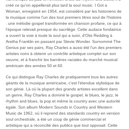
créé ce qu'on appellerait plus tard la soul music. I Got a
Woman, enregistré en 1954, est considéré par les historiens de
la musique comme l'un des tout premiers titres soul de l'histoire
: une mélodie gospel transformée en chanson profane, ce qui à
l'époque relevait presque du sacrilège. Cette audace fondatrice
a ouvert la voie à toute la soul qui a suivi, d'Otis Redding à
Aretha Franklin en passant par Stevie Wonder. Surnommé The
Genius par ses pairs, Ray Charles a aussi été l'un des premiers
artistes noirs à obtenir un contrôle artistique complet sur son
oeuvre, et à franchir les barrières raciales du marché musical
américain des années 50 et 60.
Ce qui distingue Ray Charles de pratiquement tous les autres
géants de la musique américaine, c'est l'étendue stylistique de
son génie. Là où la plupart des grands artistes excellent dans
un genre, Ray Charles a dominé le gospel, le blues, le jazz, le
rhythm and blues, la pop et même la country avec une autorité
égale. Son album Modern Sounds in Country and Western
Music de 1962, où il reprend des standards country en version
soul orchestrale, a été un coup de génie commercial et
artistique qui a réconcilié des publics que tout opposait. Cette