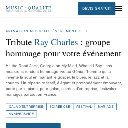
MUSIC
QUALITÉ
DEVIS GRATUIT
ANIMATION MUSICALE ÉVÉNEMENTIEL
ANIMATION MUSICALE ÉVÉNEMENTIELLE
Tribute
Ray Charles
: groupe
hommage pour votre événement
Hit the Road Jack, Georgia on My Mind, What'd I Say : nos
musiciens rendent hommage live au Génie, l'homme qui a
inventé la soul en mariant le gospel, le blues, le jazz et la
country. Un répertoire festif, élégant et profondément émouvant,
porté par le piano, pour galas, soirées d'entreprise, festivals et
mariages partout en France.
GALA D'ENTREPRISE
SOIRÉE CSE
FESTIVAL
MARIAGE
ANNIVERSAIRE