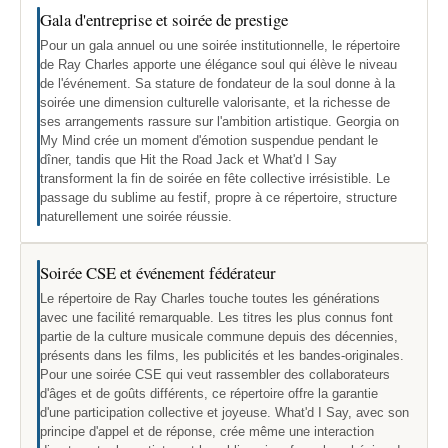
Gala d'entreprise et soirée de prestige
Pour un gala annuel ou une soirée institutionnelle, le répertoire
de Ray Charles apporte une élégance soul qui élève le niveau
de l'événement. Sa stature de fondateur de la soul donne à la
soirée une dimension culturelle valorisante, et la richesse de
ses arrangements rassure sur l'ambition artistique. Georgia on
My Mind crée un moment d'émotion suspendue pendant le
dîner, tandis que Hit the Road Jack et What'd I Say
transforment la fin de soirée en fête collective irrésistible. Le
passage du sublime au festif, propre à ce répertoire, structure
naturellement une soirée réussie.
Soirée CSE et événement fédérateur
Le répertoire de Ray Charles touche toutes les générations
avec une facilité remarquable. Les titres les plus connus font
partie de la culture musicale commune depuis des décennies,
présents dans les films, les publicités et les bandes-originales.
Pour une soirée CSE qui veut rassembler des collaborateurs
d'âges et de goûts différents, ce répertoire offre la garantie
d'une participation collective et joyeuse. What'd I Say, avec son
principe d'appel et de réponse, crée même une interaction