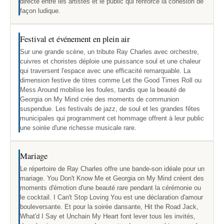
directe entre les artistes et le public qui renforce la cohésion de
façon ludique.
Festival et événement en plein air
Sur une grande scène, un tribute Ray Charles avec orchestre,
cuivres et choristes déploie une puissance soul et une chaleur
qui traversent l'espace avec une efficacité remarquable. La
dimension festive de titres comme Let the Good Times Roll ou
Mess Around mobilise les foules, tandis que la beauté de
Georgia on My Mind crée des moments de communion
suspendue. Les festivals de jazz, de soul et les grandes fêtes
municipales qui programment cet hommage offrent à leur public
une soirée d'une richesse musicale rare.
Mariage
Le répertoire de Ray Charles offre une bande-son idéale pour un
mariage. You Don't Know Me et Georgia on My Mind créent des
moments d'émotion d'une beauté rare pendant la cérémonie ou
le cocktail. I Can't Stop Loving You est une déclaration d'amour
bouleversante. Et pour la soirée dansante, Hit the Road Jack,
What'd I Say et Unchain My Heart font lever tous les invités,