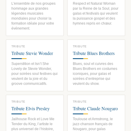
L'ensemble de nos groupes
Respect et Natural Woman
hommage aux grandes
par la Reine de la Soul, pour
légendes musicales
galas et festivals qui veulent
mondiales pour choisir la
la puissance gospel et des
formation idéale pour votre
hymnes repris en chœur.
événement.
TRIBUTE
TRIBUTE
Tribute Stevie Wonder
Tribute Blues Brothers
Superstition et Isn’t She
Blues, soul et cuivres des
Lovely de Stevie Wonder,
Blues Brothers en costumes
pour soirées soul festives qui
iconiques, pour galas et
veulent de la joie et du
soirées d’entreprise qui
groove communicatifs.
veulent du show.
TRIBUTE
TRIBUTE
Tribute Elvis Presley
Tribute Claude Nougaro
Jailhouse Rock et Love Me
Toulouse et Armstrong, le
Tender du King, l’artiste le
jazz-chanson français de
plus universel de l’histoire,
Nougaro, pour galas