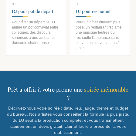
DJ
DJ
DJ pour pot de départ
DJ pour restaurant
Pour fêter un départ, le DJ
Pour un dîner étudiant plus
anime un pot convivial entre
posé, un restaurant réclame
collègues, des discours
une musique feutrée qui
sonorisés à une ambiance
réchauffe l'ambiance sans
dansante chaleureuse.
couvrir les conversations à
table.
Prêt à offrir à votre promo une
soirée mémorable
?
Décrivez-nous votre soirée : date, lieu, jauge, thème et budget
du bureau. Nos artistes vous conseillent la formule la plus juste,
du DJ seul à la production complète, et vous transmettent
rapidement un devis gratuit, clair et facile à présenter à votre
établissement.