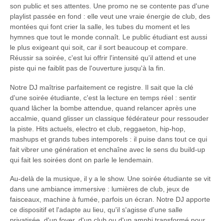
son public et ses attentes. Une promo ne se contente pas d'une
playlist passée en fond : elle veut une vraie énergie de club, des
montées qui font crier la salle, les tubes du moment et les
hymnes que tout le monde connaît. Le public étudiant est aussi
le plus exigeant qui soit, car il sort beaucoup et compare.
Réussir sa soirée, c'est lui offrir l'intensité qu'il attend et une
piste qui ne faiblit pas de l'ouverture jusqu'à la fin.
Notre DJ maîtrise parfaitement ce registre. Il sait que la clé
d'une soirée étudiante, c'est la lecture en temps réel : sentir
quand lâcher la bombe attendue, quand relancer après une
accalmie, quand glisser un classique fédérateur pour ressouder
la piste. Hits actuels, electro et club, reggaeton, hip-hop,
mashups et grands tubes intemporels : il puise dans tout ce qui
fait vibrer une génération et enchaîne avec le sens du build-up
qui fait les soirées dont on parle le lendemain.
Au-delà de la musique, il y a le show. Une soirée étudiante se vit
dans une ambiance immersive : lumières de club, jeux de
faisceaux, machine à fumée, parfois un écran. Notre DJ apporte
ce dispositif et l'adapte au lieu, qu'il s'agisse d'une salle
privatisée, d'un foyer, d'un club ou d'un amphi transformé pour